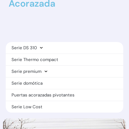
Acorazada
Serie DS 310
Serie Thermo compact
Serie premium
Serie domótica
Puertas acorazadas pivotantes
Serie Low Cost