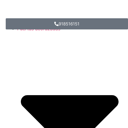
Inicio
918516151
Puertas acorazadas